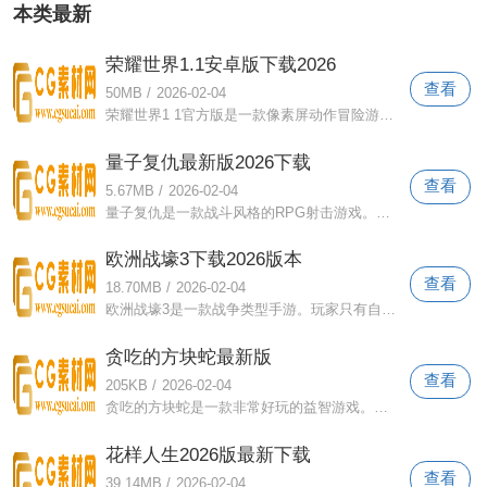
本类最新
荣耀世界1.1安卓版下载2026
查看
50MB
/
2026-02-04
荣耀世界1 1官方版是一款像素屏动作冒险游戏。这里有很多角色，每个人都有自己的特殊技能。你可以自由操控并完成各种战斗，在竞争中激发你
量子复仇最新版2026下载
查看
5.67MB
/
2026-02-04
量子复仇是一款战斗风格的RPG射击游戏。游戏中的界面效果还是非常精致的，并且为玩家准备了很多不同的操作方法。如果玩家有MFi控制器，那么
欧洲战壕3下载2026版本
查看
18.70MB
/
2026-02-04
欧洲战壕3是一款战争类型手游。玩家只有自己的士兵，在自己的领地上建立一支强大的军队，保护自己的家园，消灭入侵的敌人。师生是否战死沙
贪吃的方块蛇最新版
查看
205KB
/
2026-02-04
贪吃的方块蛇是一款非常好玩的益智游戏。玩家可以控制方块蛇移动到关卡中指定的位置来通过关卡。这里有很多关卡可供挑战。如果您有兴趣，请
花样人生2026版最新下载
查看
39.14MB
/
2026-02-04