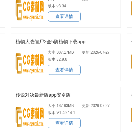
版本:v3.34
查看详情
植物大战僵尸2全5阶植物下载app
大小:387.17MB
更新:2026-07-27
版本:v2.9.8
查看详情
传说对决最新版app安卓版
大小:187.63MB
更新:2026-07-27
版本:V1.49.14.1
查看详情