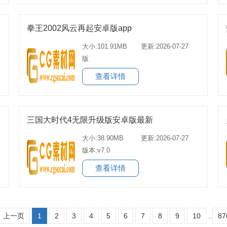
拳王2002风云再起安卓版app
大小:101.91MB
更新:2026-07-27
版
本:v2002.02.25.10
查看详情
三国大时代4无限升级版安卓版最新
大小:38.90MB
更新:2026-07-27
版本:v7.0
查看详情
上一页
1
2
3
4
5
6
7
8
9
10
..
87