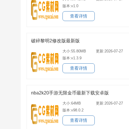
版本:v1.0
查看详情
破碎黎明2修改版最新版
大小:55.80MB
更新:2026-07-27
版本:v1.3.9
查看详情
nba2k20手游无限金币最新下载安卓版
大小:64MB
更新:2026-07-27
版本:v98.0.2
查看详情