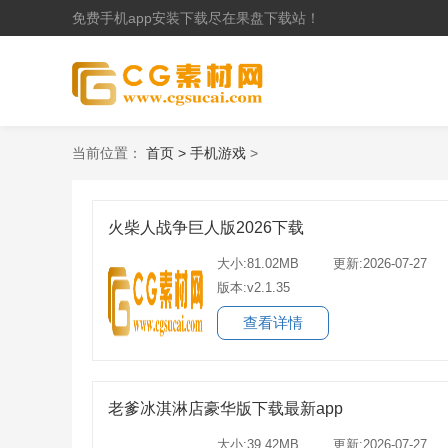
免费手机app安装下载尽在果盘下载站！
当前位置：
首页 >
手机游戏
>
火柴人战争巨人版2026下载
大小:81.02MB
更新:2026-07-27
版本:v2.1.35
查看详情
老爹冰淇淋店豪华版下载最新app
大小:39.42MB
更新:2026-07-27