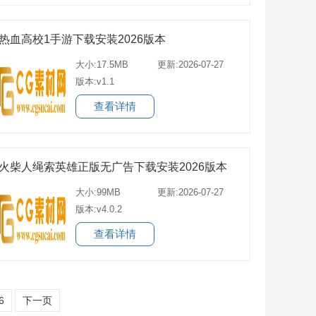
热血高校1手游下载安装2026版本
大小:17.5MB
更新:2026-07-27
版本:v1.1
查看详情
火柴人绳索英雄正版无广告下载安装2026版本
大小:99MB
更新:2026-07-27
版本:v4.0.2
查看详情
6
下一页