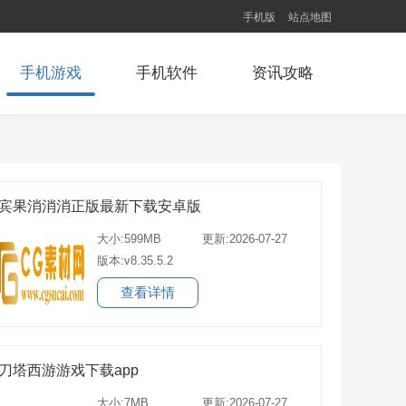
手机版
站点地图
手机游戏
手机软件
资讯攻略
宾果消消消正版最新下载安卓版
大小:599MB
更新:2026-07-27
版本:v8.35.5.2
查看详情
刀塔西游游戏下载app
大小:7MB
更新:2026-07-27