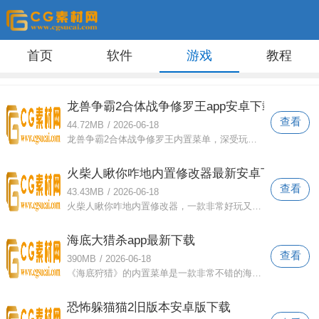
首页
软件
游戏
教程
龙兽争霸2合体战争修罗王app安卓下载
查看
44.72MB
/
2026-06-18
龙兽争霸2合体战争修罗王内置菜单，深受玩家喜爱的机甲竞技游戏。不断解锁更多属性机甲，加入对决挑战，收集更多零件，快速提升你的战斗力
火柴人瞅你咋地内置修改器最新安卓下载
查看
43.43MB
/
2026-06-18
火柴人瞅你咋地内置修改器，一款非常好玩又刺激的动作游戏。经典火柴人角色可以解锁，尽可能提高你的战斗力，保护你的朋友。尽情展现你的炫
海底大猎杀app最新下载
查看
390MB
/
2026-06-18
《海底狩猎》的内置菜单是一款非常不错的海底吞食游戏。你可以解锁深海小鱼，不断提升实力，成为可以尽情吞噬小生物的超大型鱼类。每个道具
恐怖躲猫猫2旧版本安卓版下载