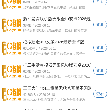
查看
89MB
/
2026-06-18
恐怖躲猫猫2旧版本内置菜单是一款流行的益智冒险游戏。它集成了多种游戏模式，玩家可以选择以不同的身份开始游戏。游戏中可以解锁和使用多
躺平发育联机版无限金币安卓2026最新版
查看
38MB
/
2026-06-18
躺平发育联机版无限金币是一款流行的塔防游戏。游戏有多种模式和关卡供你自由选择挑战！只有不断升级武器和道具，才能抵御更凶猛鬼魂的入侵
模拟建造3中文版2026最新安卓版
查看
635.40MB
/
2026-06-18
模拟建造3中文版内置菜单顾名思义，它是一款非常流行的建造模拟游戏。第一个视角展示了各种建造乐趣。玩家可以解锁各种施工车辆来加快施工
打工生活模拟器无限绿钞版安卓2026下载
查看
62MB
/
2026-06-18
打工生活模拟器无限绿钞版，一款非常流行的模拟经营游戏。可以解锁各种工作任务。努力完成每一个挑战并赚取自己的薪水。感受平凡的工作生活
三国大时代4上帝版无狄八哥版不闪退安卓app
查看
42.60MB
/
2026-06-18
三国纪元4神版内置菜单，无敌八哥版不崩溃。这是一款聚集了无数玩家激情的三国游戏。精美的画面、高清的画质、刺激的战斗系统给玩家带来无