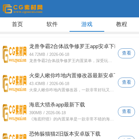
首页
软件
游戏
教程
龙兽争霸2合体战争修罗王app安卓下载
查看
44.72MB
/
2026-06-18
龙兽争霸2合体战争修罗王内置菜单，深受玩家喜爱的机甲竞技游戏。不断解锁更多属性机甲，加入对决挑战，收集更多零件，快速提升你的战斗力
火柴人瞅你咋地内置修改器最新安卓下载
查看
43.43MB
/
2026-06-18
火柴人瞅你咋地内置修改器，一款非常好玩又刺激的动作游戏。经典火柴人角色可以解锁，尽可能提高你的战斗力，保护你的朋友。尽情展现你的炫
海底大猎杀app最新下载
查看
390MB
/
2026-06-18
《海底狩猎》的内置菜单是一款非常不错的海底吞食游戏。你可以解锁深海小鱼，不断提升实力，成为可以尽情吞噬小生物的超大型鱼类。每个道具
恐怖躲猫猫2旧版本安卓版下载