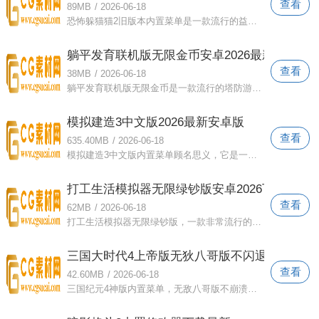
查看
89MB
/
2026-06-18
恐怖躲猫猫2旧版本内置菜单是一款流行的益智冒险游戏。它集成了多种游戏模式，玩家可以选择以不同的身份开始游戏。游戏中可以解锁和使用多
躺平发育联机版无限金币安卓2026最新版
查看
38MB
/
2026-06-18
躺平发育联机版无限金币是一款流行的塔防游戏。游戏有多种模式和关卡供你自由选择挑战！只有不断升级武器和道具，才能抵御更凶猛鬼魂的入侵
模拟建造3中文版2026最新安卓版
查看
635.40MB
/
2026-06-18
模拟建造3中文版内置菜单顾名思义，它是一款非常流行的建造模拟游戏。第一个视角展示了各种建造乐趣。玩家可以解锁各种施工车辆来加快施工
打工生活模拟器无限绿钞版安卓2026下载
查看
62MB
/
2026-06-18
打工生活模拟器无限绿钞版，一款非常流行的模拟经营游戏。可以解锁各种工作任务。努力完成每一个挑战并赚取自己的薪水。感受平凡的工作生活
三国大时代4上帝版无狄八哥版不闪退安卓app
查看
42.60MB
/
2026-06-18
三国纪元4神版内置菜单，无敌八哥版不崩溃。这是一款聚集了无数玩家激情的三国游戏。精美的画面、高清的画质、刺激的战斗系统给玩家带来无