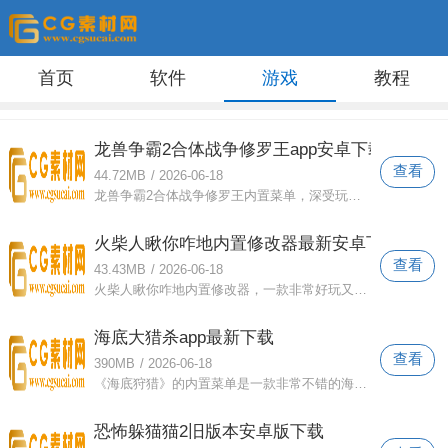
首页
软件
游戏
教程
龙兽争霸2合体战争修罗王app安卓下载
查看
44.72MB
/
2026-06-18
龙兽争霸2合体战争修罗王内置菜单，深受玩家喜爱的机甲竞技游戏。不断解锁更多属性机甲，加入对决挑战，收集更多零件，快速提升你的战斗力
火柴人瞅你咋地内置修改器最新安卓下载
查看
43.43MB
/
2026-06-18
火柴人瞅你咋地内置修改器，一款非常好玩又刺激的动作游戏。经典火柴人角色可以解锁，尽可能提高你的战斗力，保护你的朋友。尽情展现你的炫
海底大猎杀app最新下载
查看
390MB
/
2026-06-18
《海底狩猎》的内置菜单是一款非常不错的海底吞食游戏。你可以解锁深海小鱼，不断提升实力，成为可以尽情吞噬小生物的超大型鱼类。每个道具
恐怖躲猫猫2旧版本安卓版下载