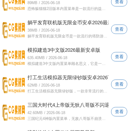
查看
89MB
/
2026-06-18
恐怖躲猫猫2旧版本内置菜单是一款流行的益智冒险游戏。它集成了多种游戏模式，玩家可以选择以不同的身份开始游戏。游戏中可以解锁和使用多
躺平发育联机版无限金币安卓2026最新版
查看
38MB
/
2026-06-18
躺平发育联机版无限金币是一款流行的塔防游戏。游戏有多种模式和关卡供你自由选择挑战！只有不断升级武器和道具，才能抵御更凶猛鬼魂的入侵
模拟建造3中文版2026最新安卓版
查看
635.40MB
/
2026-06-18
模拟建造3中文版内置菜单顾名思义，它是一款非常流行的建造模拟游戏。第一个视角展示了各种建造乐趣。玩家可以解锁各种施工车辆来加快施工
打工生活模拟器无限绿钞版安卓2026下载
查看
62MB
/
2026-06-18
打工生活模拟器无限绿钞版，一款非常流行的模拟经营游戏。可以解锁各种工作任务。努力完成每一个挑战并赚取自己的薪水。感受平凡的工作生活
三国大时代4上帝版无狄八哥版不闪退安卓app
查看
42.60MB
/
2026-06-18
三国纪元4神版内置菜单，无敌八哥版不崩溃。这是一款聚集了无数玩家激情的三国游戏。精美的画面、高清的画质、刺激的战斗系统给玩家带来无