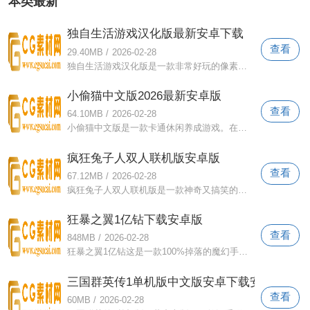
本类最新
独自生活游戏汉化版最新安卓下载
查看
29.40MB
/
2026-02-28
独自生活游戏汉化版是一款非常好玩的像素风格的模拟经营游戏。在游戏中，你将体验大学生的生活，努力学习知识，提升自己，赚钱养活自己。您
小偷猫中文版2026最新安卓版
查看
64.10MB
/
2026-02-28
小偷猫中文版是一款卡通休闲养成游戏。在游戏中，你会拥有很多可爱的小猫，但是这些猫非常喜欢偷东西。每次你出去，他们都会偷很多东西来塞
疯狂兔子人双人联机版安卓版
查看
67.12MB
/
2026-02-28
疯狂兔子人双人联机版是一款神奇又搞笑的闯关游戏。首先，人物非常搞笑，层次也很多。该版本支持在线播放。快来下载疯狂兔子人双人联机版，
狂暴之翼1亿钻下载安卓版
查看
848MB
/
2026-02-28
狂暴之翼1亿钻这是一款100%掉落的魔幻手游。以魔幻世界神话背景为游戏主题，融合了职业系统装备系统、PK模式等众多网游必备元素，为广大玩
三国群英传1单机版中文版安卓下载安装
查看
60MB
/
2026-02-28