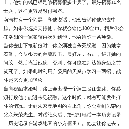
上，他给的钱已经足够招募很多士兵了。最好招募10名
士兵，这样更容易对付强盗。
南满村有一个阿黑。和他说话，他会告诉你他想去中
原。如果你选择支持他，你就会给他100金币。稍后你会
在洛阳的一家餐馆再次见到他，他会给你一条项链。
当你去山下抢新娘时，你必须独自杀死祝融，因为她拿
着弩，会从很远的距离攻击。最好左走右走，避开她的
阿胶，然后靠近她砍。否则，你可能在到达她身边之前
就死了。如果此时利用升级后的天赋点学习一两招，战
斗起来会更加轻松。
当向祝融求婚时，路上会出现一个洞主挡住去路。你必
须打败他才能进来见祝融。这个时候，就有可能发生打
斗的情况。走到朱家寨地图的右上角，你会看到朱荣的
父亲朱荣先生。对话结束后，给他打电话一本历史记录
（历史记录在游戏地图的小方框里）。他会让你进去，