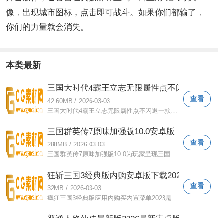
像，出现城市图标，点击即可战斗。如果你们都输了，
你们的力量就会消失。
本类最新
三国大时代4霸王立志无限属性点不闪退下载20
查看
42.60MB
/
2026-03-03
三国大时代4霸王立志无限属性点不闪退一款深受玩家喜爱的高度策略性的三国手游。凭借战术与策略，玩家可以自由展现自己的战略天赋，组建自
三国群英传7原味加强版10.0安卓版
查看
298MB
/
2026-03-03
三国群英传7原味加强版10 0为玩家呈现三国游戏原汁原味的玩法，加入众多美女武将，真实还原各类型三国武将，细腻的内政玩法等你体验。喜欢
狂斩三国3经典版内购安卓版下载2026
查看
32MB
/
2026-03-03
疯狂三国3经典版应用内购买内置菜单2023是一款很棒的三国游戏，拥有数千万用户。华丽的技能给玩家带来极其流畅的战斗体验。最暖心的战斗体