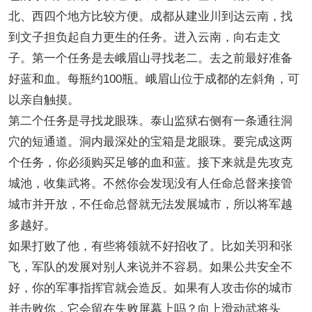
北、西四个地方比较方便。成都从建业川到达云南，找
到文子担负起自力更生的任务。进入云南，向右走文
子。第一个任务是去峨眉山寻找老二。去之前最好准备
好蓝和血。每瓶约100瓶。峨眉山位于成都的左斜角，可
以亲自触摸。
第二个任务是寻找龙眼珠。泰山监狱右侧有一条通往洞
穴的短通道。洞内最深处的宝箱是龙眼珠。要完成这两
个任务，你必须购买足够的血和蓝。接下来就是先攻克
城池，收集武将。不然你会发现没有人任命总督来接管
城市并开放，不任命总督就无法发展城市，所以将军越
多越好。
如果打败了他，有些将领就不好招收了。比如关羽和张
飞，军队的发展对别人来说并不容易。如果公共安全不
好，你的军事指挥官就会造反。如果有人攻击你的城市
并击败你，它会留在失败屏幕上吗？向上滑动武将头