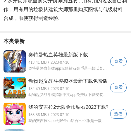
2.从开锁师那里购买开锁师的图纸，用有用的垃圾自己制
作，用有用的垃圾从建筑大师那里购买图纸与低级材料
合成，顺便获得制造经验.
本类最新
奥特曼热血英雄最新版下载
查看
413.41 MB
/
2023-07-10
奥特曼热血英雄app无限钻石金币是一款以奥特曼为背景的动作格斗游戏。游戏中的英雄原型包括平成时期的经典迪迦和新一代赛罗奥特曼、银河、
动物起义战斗模拟器最新下载免费版
查看
132.49 MB
/
2023-07-10
动物起义战斗模拟器中文app免费版下载安装2022是一款合成战斗动作游戏，玩法简单，易于上手。玩家在游戏中可以与不同的动物进行战斗，并且
我的安吉拉2无限金币钻石2023下载安卓
查看
155.56 MB
/
2023-07-10
我的安吉拉2app无限金币钻石2023版是一款二次元风格的休闲养成游戏，游戏内容丰富多彩。玩家可以与可爱的阿吉拉互动，体验纯粹的乐趣。游戏