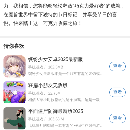
力。我相信，您将能够轻松释放“巧克力爱好者”的成就，
在魔兽世界中留下独特的节日标记，并享受节日的喜
悦。快来踏上这一巧克力收藏之旅！
猜你喜欢
缤纷少女安卓2025最新版
查看
手机游戏
/
182.5MB
缤纷少女最新版本是一个非常有趣的装饰模拟商务手机游戏。玩家需要跟随主人公回到家乡，并开始自己的斗争来继承家族企业。游戏风格很温暖，
狂扁小朋友无敌版
查看
手机游戏
/
22.75M
相信大家小时候都玩过这个游戏。这是一款非常有趣的动作格斗游戏。游戏的整体风格非常卡通。玩法很简单，在各个地方疯狂即可。卞小子！打败
平面僵尸防御最新版2025
查看
手机游戏
/
103.38 M
飞机僵尸防御是一款有趣的FPS生存射击游戏。该游戏也称为射击僵尸防御。游戏以非常经典的末日僵尸为背景。游戏整体风格是像素卡通风格，将