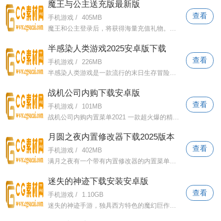
魔王与公主送充版最新版
查看
手机游戏
/
405MB
魔王和公主登录后，将获得海量充值礼物。玩家在享受二维图形风格的同时，在这个神奇的世界里还有无数激动人心的冒险等待着你加入！治愈系风
半感染人类游戏2025安卓版下载
查看
手机游戏
/
226MB
半感染人类游戏是一款流行的末日生存冒险游戏。末日即将来临，你的周围是一片荒地。在这片贫瘠的环境中，你必须收集尽可能多的材料来生存，
战机公司内购下载安卓版
查看
手机游戏
/
101MB
战机公司内购内置菜单2021 一款超火爆的精彩横版射击冒险游戏。它有内置修饰符并且已经汉化。子弹是无限的。玩家可以随心所欲地战斗。超多
月圆之夜内置修改器下载2025版本
查看
手机游戏
/
402MB
满月之夜有一个带有内置修改器的内置菜单。这是一款非常流行的卡牌策略游戏，采用独特的卡牌战斗玩法。玩家通过冒险的方式不断解锁高级属性
迷失的神迹下载安装安卓版
查看
手机游戏
/
1.10GB
迷失的神迹手游，独具西方特色的魔幻巨作。游戏有着丰富的剧情和故事。玩家可以沉浸在自己的角色故事中，探索更多的秘境，提升自己的武器强