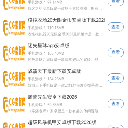
查看
手机游戏
/
97.14MB
战火之初安卓版是一款格斗冒险游戏，拥有高清蓝光游戏画质，免费获取最丰富的资源，拥有完整的竞技PK系统。这次手术感觉前所未有。收集最新
模拟农场20无限金币安卓版下载2026
查看
手机游戏
/
710.15MB
农场模拟器20无限金币2023最新版本是一款非常有趣的农场模拟手机游戏。持续经营你的农场是你的首要责任。在这里，玩家将成为农民。耕种、驾
迷失星球app安卓版
查看
手机游戏
/
165.40MB
迷失星球九游版是一款非常好玩的冒险、战斗、二次元游戏。在游戏中，玩家不仅可以享受千变万化的战局，还可以挑战高难度的副本关卡。失落的
战箭天下最新下载安卓版
查看
手机游戏
/
134.23MB
战箭天下手机版是一款1对1的轻度竞技手游。该游戏以骑马和射箭为基础。用户可以真实体验到手指滑动瞬间带来的快感和强烈的冲击力。游戏采用
痛苦先生安卓下载2026
查看
手机游戏
/
69.85MB
《疼痛老师》安卓版是一款有趣的休闲冒险射击游戏。控制卡通人物，使用魔法枪，与敌人作战，赢得战斗，享受美妙的游戏体验。灵活移动指尖，
超级风暴机甲安卓版下载2026版