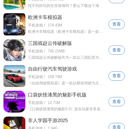
找不到好玩的生存游戏吗？那么下载这个海洋家园生存岛破解版并尝试一下！作为一款生存冒险游戏，游戏的自由度也是非常高的！游戏中，朋友们
欧洲卡车模拟器
查看
手机游戏
/
174.43M
欧洲卡车模拟器（欧洲卡车模拟器）是一款驾驶模拟游戏。游戏中，玩家扮演卡车司机的角色，驾驶着久经沙场的卡车在欧洲各国的道路上，完成各
三国戏赵云传破解版
查看
手机游戏
/
745.21MB
三国戏赵云传破解版作为一款以三国乱世为游戏背景的策略战棋手游！游戏中小伙伴们将通过赵云的视角体验三国的各种剧情。同时，小伙伴们还可
自由行驶汽车驾驶游戏
查看
手机游戏
/
159.74M
《自由驾驶模拟器》是一款以模拟驾驶为主题的游戏。玩家在游戏中扮演一名驾驶员，在城市中自由驾驶各类汽车。游戏具有高度的真实感，包括真
口袋妖怪漆黑的魅影手机版
查看
手机游戏
/
12.71M
《口袋妖怪漆黑的魅影5 0》是在玩家非常喜欢的《口袋妖怪漆黑的魅影》基础版的基础上进行的修改版。修改后的游戏难度更高，并且增加了很多
非人学园手游2025
查看
手机游戏
/
1.94G