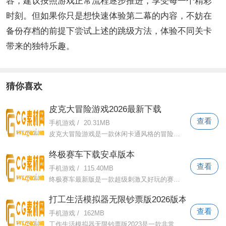
容，建议按照游戏正常流程逐步推进，享受每一个精彩
时刻。但如果你只是想快速体验第二幕的内容，不妨在
备份存档的前提下尝试上述的跳级方法，体验不同关卡
带来的独特乐趣。
猜你喜欢
皮克大冒险游戏2026最新下载
查看
手机游戏
/
20.31MB
皮克大冒险游戏是一款休闲卡通风格的冒险游戏。游戏中有很多关卡挑战你的灵活性，控制手中的角色通过关卡，打败沿途的怪物！感兴趣的朋友请
终极赛车下载安卓版本
查看
手机游戏
/
115.40MB
终极赛车最新版是一款超级刺激又好玩的赛车游戏。海量炫酷跑车等你在线解锁体验！打造属于你自己的战车，在各种赛道上驰骋，感受速度与激情
打工生活模拟器无限钞票版2026版本下载
查看
手机游戏
/
162MB
工作生活模拟器无限钞票版2023是一款非常真实又有趣的商业模拟游戏。玩家化身民工，每天努力工作，解锁工作任务。不仅可以还清债务，还可以